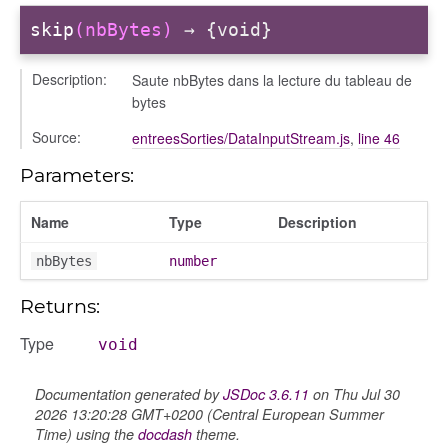
skip
(nbBytes)
→ {void}
Description:
Saute nbBytes dans la lecture du tableau de
bytes
Source:
entreesSorties/DataInputStream.js
,
line 46
Parameters:
Name
Type
Description
nbBytes
number
Returns:
Type
void
Documentation generated by
JSDoc 3.6.11
on Thu Jul 30
2026 13:20:28 GMT+0200 (Central European Summer
Time) using the
docdash
theme.