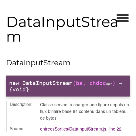
DataInputStrea
m
DataInputStream
new DataInputStream
(ba, chdoc
)
→
opt
{void}
Description:
Classe servant à charger une figure depuis un
flux binaire base 64 contenu dans un tableau
de bytes
Source:
entreesSorties/DataInputStream.js
,
line 22