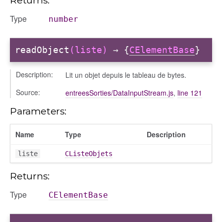
Type
number
readObject
(liste)
→ {
CElementBase
}
Description:
Lit un objet depuis le tableau de bytes.
Source:
entreesSorties/DataInputStream.js
,
line 121
Parameters:
Name
Type
Description
liste
CListeObjets
Returns:
Type
CElementBase