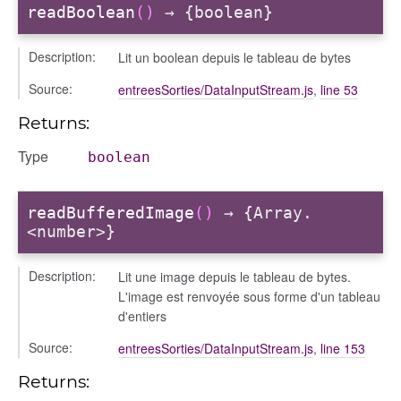
readBoolean
()
→ {boolean}
Description:
Lit un boolean depuis le tableau de bytes
Source:
entreesSorties/DataInputStream.js
,
line 53
Returns:
Type
boolean
readBufferedImage
()
→ {Array.
<number>}
Description:
Lit une image depuis le tableau de bytes.
L'image est renvoyée sous forme d'un tableau
d'entiers
Source:
entreesSorties/DataInputStream.js
,
line 153
Returns: