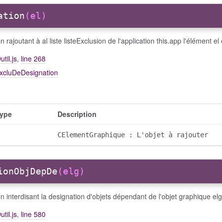
ation
(el)
n rajoutant à al liste listeExclusion de l'application this.app l'élément 
util.js
,
line 268
excluDeDesignation
ype
Description
CElementGraphique : L'objet à rajouter
ionObjDepDe
(elg)
n interdisant la designation d'objets dépendant de l'objet graphique elg
util.js
,
line 580