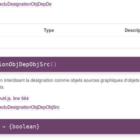
excluDesignationObjDepDe
Type
Descri
ionObjDepObjSrc
()
on interdisant la désignation comme objets sources graphiques d'obje
és
util.js
,
line 564
excluDesignationObjDepObjSrc
→ {boolean}