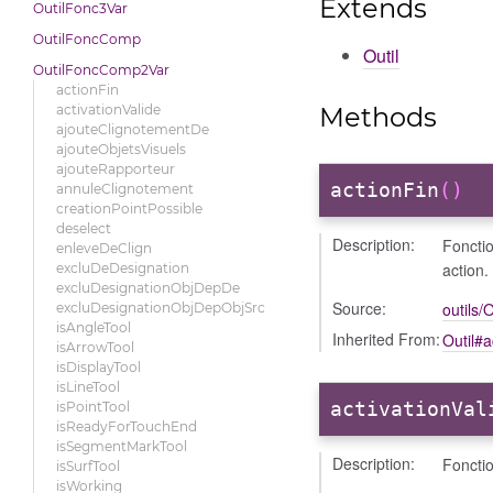
Extends
OutilFonc3Var
OutilFoncComp
Outil
OutilFoncComp2Var
actionFin
Methods
activationValide
ajouteClignotementDe
ajouteObjetsVisuels
ajouteRapporteur
actionFin
()
annuleClignotement
creationPointPossible
deselect
Description:
Fonctio
enleveDeClign
action.
excluDeDesignation
excluDesignationObjDepDe
Source:
outils/O
excluDesignationObjDepObjSrc
isAngleTool
Inherited From:
Outil#a
isArrowTool
isDisplayTool
isLineTool
activationVal
isPointTool
isReadyForTouchEnd
isSegmentMarkTool
Description:
Fonctio
isSurfTool
isWorking