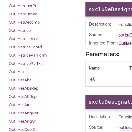
OutilMarquerPt
excluDeDesign
OutilMarqueSeg
OutilMatDecomp
Description:
Fonctio
OutilMatrice
Source:
outils/O
OutilMatriceAleat
Inherited From:
Outil#
OutilMatriceCoord
Parameters:
OutilMatriceParForm
OutilMatriceParTxt
Name
T
OutilMax
el
OutilMesAbs
OutilMesAbsRep
OutilMesAffRep
excluDesignat
OutilMesAire
OutilMesAngNor
Description:
Fonctio
OutilMesAngOr
Source:
outils/O
OutilMesCoefDir