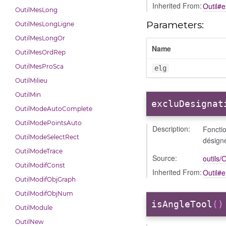
Inherited From:
Outil#
OutilMesLong
Parameters:
OutilMesLongLigne
OutilMesLongOr
Name
OutilMesOrdRep
OutilMesProSca
elg
OutilMilieu
OutilMin
excluDesignat
OutilModeAutoComplete
OutilModePointsAuto
Description:
Foncti
OutilModeSelectRect
désign
OutilModeTrace
Source:
outils/O
OutilModifConst
Inherited From:
Outil#
OutilModifObjGraph
OutilModifObjNum
isAngleTool
()
OutilModule
OutilNew