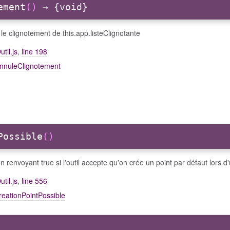
ement
()
→ {void}
le clignotement de this.app.listeClignotante
util.js
,
line 198
annuleClignotement
Possible
()
n renvoyant true si l'outil accepte qu'on crée un point par défaut lors d'
util.js
,
line 556
reationPointPossible