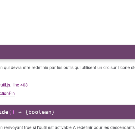
n qui devra être redéfinie par les outils qui utilisent un clic sur l'icône s
util.js
,
line 403
ctionFin
ide
()
→ {boolean}
n renvoyant true si l'outil est activable A redéfinir pour les descendants