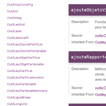
OutilImpConstFig
ajouteObjetsV
OutilInt
OutilInteg
Description:
Fonctio
OutilLastInd
pour l
OutilLatex
Source:
outils/O
OutilLatexLiePt
Inherited From:
Outil#a
OutilLieuDiscretParPtLie
OutilLieuDiscretParVariable
ajouteRapport
OutilLieuObjetParPtLie
OutilLieuObjetParVariable
Description:
Méthode
OutilLieuParPtLie
cercle.
OutilLieuParPtLieAncetre
avec le
OutilLieuParVariable
Source:
outils/O
OutilLieuParVariableAncetre
Inherited From:
Outil#
OutilLigneBrisee
OutilLongUnit