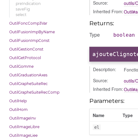
Source:
outils/O
preIndication
saveFig
Inherited From:
Outil#a
select
Returns:
OutilFoncComp3Var
OutilFusionImpByName
Type
boolean
OutilFusionImpConst
OutilGestionConst
ajouteClignot
OutilGetProtocol
OutilGomme
Description:
Fonctio
OutilGraduationAxes
Source:
outils/O
OutilGrapheSuiteRec
Inherited From:
Outil#
OutilGrapheSuiteRecComp
Parameters:
OutilHelp
OutilHom
Name
Type
OutilImageInv
OutilImageLibre
el
OutilImageLiee