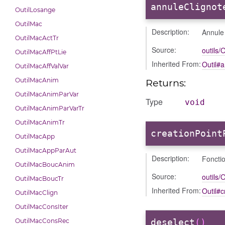
annuleClignot
OutilLosange
OutilMac
Description:
Annule 
OutilMacActTr
Source:
outils/O
OutilMacAffPtLie
Inherited From:
Outil#
OutilMacAffValVar
OutilMacAnim
Returns:
OutilMacAnimParVar
Type
void
OutilMacAnimParVarTr
OutilMacAnimTr
creationPoint
OutilMacApp
OutilMacAppParAut
Description:
Fonctio
OutilMacBoucAnim
Source:
outils/O
OutilMacBoucTr
Inherited From:
Outil#c
OutilMacClign
OutilMacConsIter
OutilMacConsRec
deselect
()