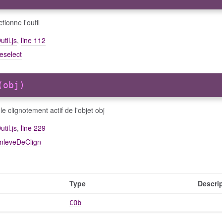
tionne l'outil
util.js
,
line 112
eselect
(obj)
le clignotement actif de l'objet obj
util.js
,
line 229
enleveDeClign
Type
Descri
COb