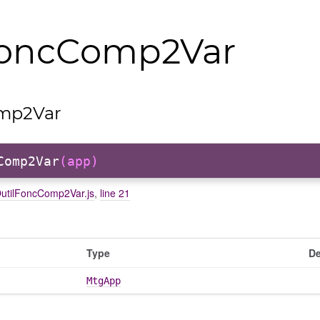
FoncComp2Var
mp2Var
Comp2Var
(app)
/OutilFoncComp2Var.js
,
line 21
Type
De
MtgApp