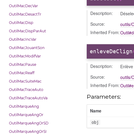
OutilMacDecVar
Description:
Déselec
OutilMacDesactTr
OutilMacDisp
Source:
outils/O
OutilMacDispParAut
Inherited From:
Outil#d
OutilMacIncVar
OutilMacJouantSon
enleveDeClign
OutilMacModifVar
OutilMacPause
Description:
Enlève 
OutilMacReaff
Source:
outils/O
OutilMacSuiteMac
Inherited From:
Outil#
OutilMacTraceAuto
Parameters:
OutilMacTraceAutoVa
OutilMarqueAng
Name
OutilMarqueAngOr
obj
OutilMarqueAngOrSD
OutilMarqueAngOrSI