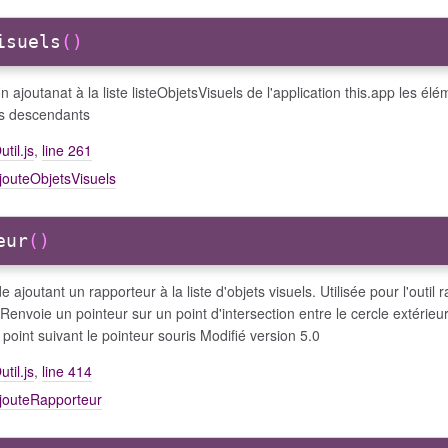
isuels
()
n ajoutanat à la liste listeObjetsVisuels de l'application this.app les élé
es descendants
util.js
,
line 261
jouteObjetsVisuels
eur
()
 ajoutant un rapporteur à la liste d'objets visuels. Utilisée pour l'outil 
 Renvoie un pointeur sur un point d'intersection entre le cercle extérieu
 point suivant le pointeur souris Modifié version 5.0
util.js
,
line 414
ajouteRapporteur