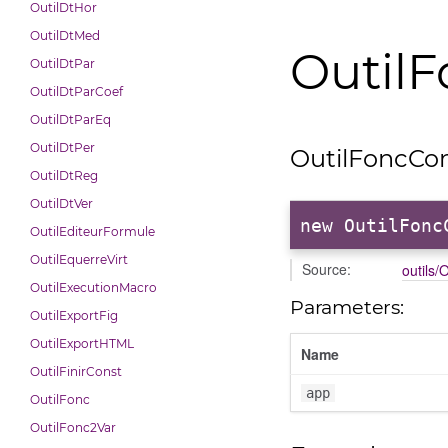
OutilDtHor
OutilDtMed
Outil
OutilDtPar
OutilDtParCoef
OutilDtParEq
OutilDtPer
OutilFoncCo
OutilDtReg
OutilDtVer
new OutilFonc
OutilEditeurFormule
OutilEquerreVirt
Source:
outils
OutilExecutionMacro
Parameters:
OutilExportFig
OutilExportHTML
Name
OutilFinirConst
app
OutilFonc
OutilFonc2Var