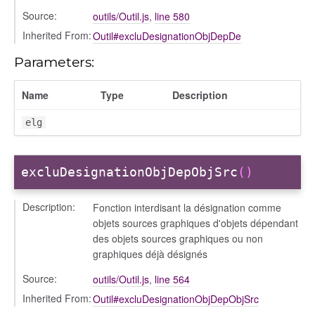
Source:
outils/Outil.js
,
line 580
Inherited From:
Outil#excluDesignationObjDepDe
Parameters:
Name
Type
Description
elg
excluDesignationObjDepObjSrc
()
Description:
Fonction interdisant la désignation comme
objets sources graphiques d'objets dépendant
des objets sources graphiques ou non
graphiques déjà désignés
Source:
outils/Outil.js
,
line 564
Inherited From:
Outil#excluDesignationObjDepObjSrc