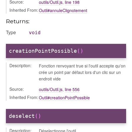
Source:
outils/Outil.js
,
line 198
Inherited From:
Outil#annuleClignotement
Returns:
Type
void
creationPointPossible
()
Description:
Fonction renvoyant true si l'outil accepte qu'on
crée un point par défaut lors d'un clic sur un
endroit vide
Source:
outils/Outil.js
,
line 556
Inherited From:
Outil#creationPointPossible
deselect
()
Description:
Déselectionne l'outil