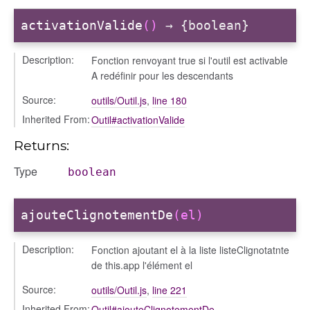
activationValide
()
→ {boolean}
Description:
Fonction renvoyant true si l'outil est activable
A redéfinir pour les descendants
Source:
outils/Outil.js
,
line 180
Inherited From:
Outil#activationValide
Returns:
Type
boolean
ajouteClignotementDe
(el)
Description:
Fonction ajoutant el à la liste listeClignotatnte
de this.app l'élément el
Source:
outils/Outil.js
,
line 221
Inherited From:
Outil#ajouteClignotementDe