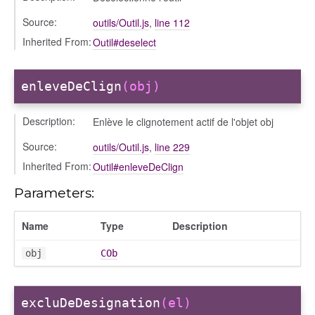
Source:
outils/Outil.js
,
line 112
Inherited From:
Outil#deselect
enleveDeClign
(obj)
Description:
Enlève le clignotement actif de l'objet obj
Source:
outils/Outil.js
,
line 229
Inherited From:
Outil#enleveDeClign
Parameters:
Name
Type
Description
obj
COb
excluDeDesignation
(el)