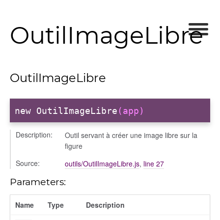
OutilImageLibre
OutilImageLibre
new OutilImageLibre
(app)
Description:
Outil servant à créer une image libre sur la
figure
Source:
outils/OutilImageLibre.js
,
line 27
Parameters:
Name
Type
Description