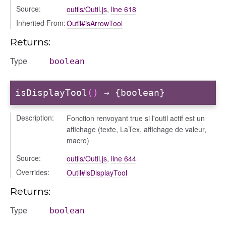
Source:
outils/Outil.js
,
line 618
Inherited From:
Outil#isArrowTool
Returns:
Type
boolean
isDisplayTool
()
→ {boolean}
Description:
Fonction renvoyant true si l'outil actif est un
affichage (texte, LaTex, affichage de valeur,
macro)
Source:
outils/Outil.js
,
line 644
Overrides:
Outil#isDisplayTool
Returns:
Type
boolean