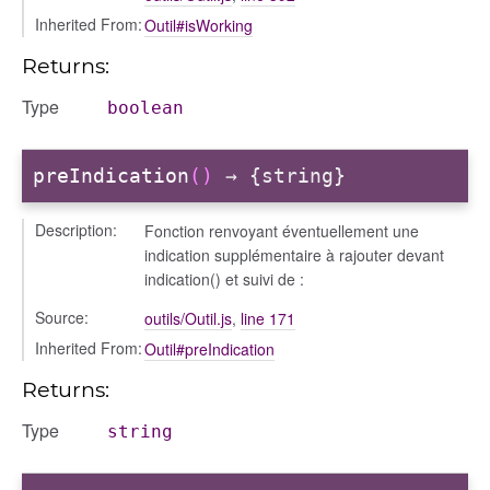
Inherited From:
Outil#isWorking
Returns:
Type
boolean
preIndication
()
→ {string}
Description:
Fonction renvoyant éventuellement une
indication supplémentaire à rajouter devant
indication() et suivi de :
Source:
outils/Outil.js
,
line 171
Inherited From:
Outil#preIndication
Returns:
Type
string