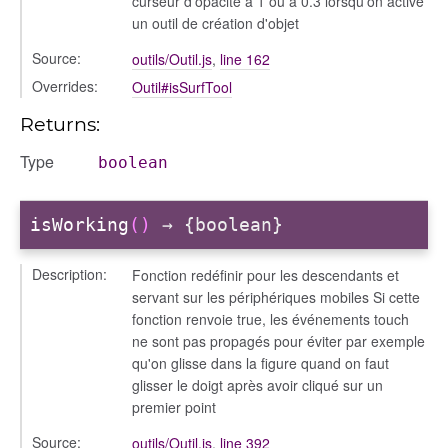
curseur d'opacité à 1 ou à 0.3 lorsqu'on active
un outil de création d'objet
Source:
outils/Outil.js
,
line 162
Overrides:
Outil#isSurfTool
Returns:
Type
boolean
isWorking
()
→ {boolean}
Description:
Fonction redéfinir pour les descendants et
servant sur les périphériques mobiles Si cette
fonction renvoie true, les événements touch
ne sont pas propagés pour éviter par exemple
qu'on glisse dans la figure quand on faut
glisser le doigt après avoir cliqué sur un
premier point
Source:
outils/Outil.js
,
line 392