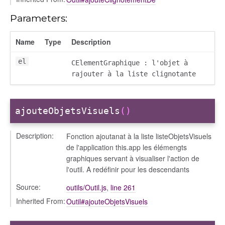
Parameters:
Name
Type
Description
el
CElementGraphique : l'objet à
rajouter à la liste clignotante
ajouteObjetsVisuels
()
Description:
Fonction ajoutanat à la liste listeObjetsVisuels
de l'application this.app les élémengts
graphiques servant à visualiser l'action de
l'outil. A redéfinir pour les descendants
Source:
outils/Outil.js
,
line 261
Inherited From:
Outil#ajouteObjetsVisuels