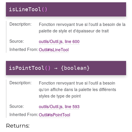
isLineTool
()
Description:
Fonction renvoyant true si l'outil a besoin de la
palette de style et d'épaisseur de trait
Source:
outils/Outil.js
,
line 600
Inherited From:
Outil#isLineTool
isPointTool
()
→ {boolean}
Description:
Fonction renvoyant true si l'outil a besoin
qu'on affiche dans la palette les différents
styles de type de point
Source:
outils/Outil.js
,
line 593
Inherited From:
Outil#isPointTool
Returns: