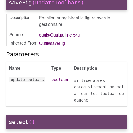
saveFig
(updateToolbars)
Description:
Fonction enregistrant la figure avec le
gestionnaire
Source:
outils/Outil.js
,
line 549
Inherited From:
Outil#saveFig
Parameters:
Name
Type
Description
updateToolbars
boolean
si true après
enregistrement on met
à jour les toolbar de
gauche
select
()