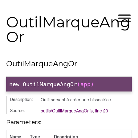
OutilMarqueAng
Or
OutilMarqueAngOr
new OutilMarqueAngOr
(app)
Description:
Outil servant à créer une bissectrice
Source:
outils/OutilMarqueAngOr.js
,
line 20
Parameters:
Name
Type
Description