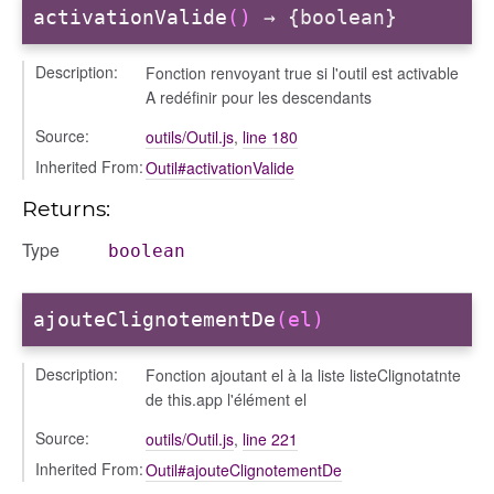
activationValide
()
→ {boolean}
Description:
Fonction renvoyant true si l'outil est activable
A redéfinir pour les descendants
Source:
outils/Outil.js
,
line 180
Inherited From:
Outil#activationValide
Returns:
Type
boolean
ajouteClignotementDe
(el)
Description:
Fonction ajoutant el à la liste listeClignotatnte
de this.app l'élément el
Source:
outils/Outil.js
,
line 221
Inherited From:
Outil#ajouteClignotementDe