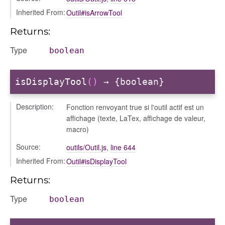
Inherited From:
Outil#isArrowTool
Returns:
Type
boolean
isDisplayTool
()
→ {boolean}
Description:
Fonction renvoyant true si l'outil actif est un
affichage (texte, LaTex, affichage de valeur,
macro)
Source:
outils/Outil.js
,
line 644
Inherited From:
Outil#isDisplayTool
Returns:
Type
boolean