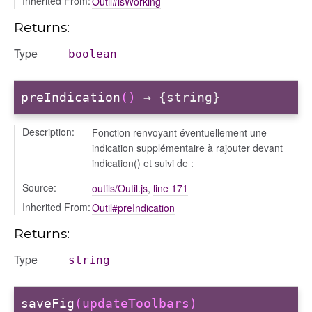
Inherited From:
Outil#isWorking
Returns:
Type
boolean
preIndication
()
→ {string}
Description:
Fonction renvoyant éventuellement une
indication supplémentaire à rajouter devant
indication() et suivi de :
Source:
outils/Outil.js
,
line 171
Inherited From:
Outil#preIndication
Returns:
Type
string
saveFig
(updateToolbars)