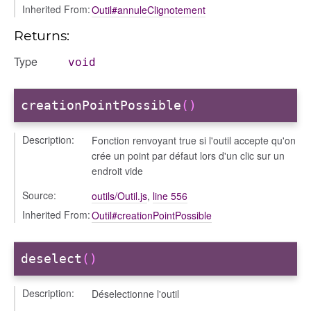
Inherited From:
Outil#annuleClignotement
Returns:
Type
void
creationPointPossible
()
Description:
Fonction renvoyant true si l'outil accepte qu'on
crée un point par défaut lors d'un clic sur un
endroit vide
Source:
outils/Outil.js
,
line 556
Inherited From:
Outil#creationPointPossible
deselect
()
Description:
Déselectionne l'outil