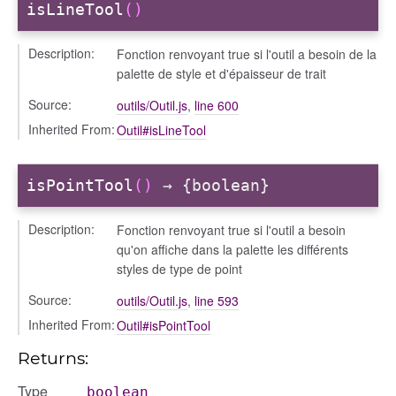
isLineTool
()
Description:
Fonction renvoyant true si l'outil a besoin de la
palette de style et d'épaisseur de trait
Source:
outils/Outil.js
,
line 600
Inherited From:
Outil#isLineTool
isPointTool
()
→ {boolean}
Description:
Fonction renvoyant true si l'outil a besoin
qu'on affiche dans la palette les différents
styles de type de point
Source:
outils/Outil.js
,
line 593
Inherited From:
Outil#isPointTool
Returns:
Type
boolean