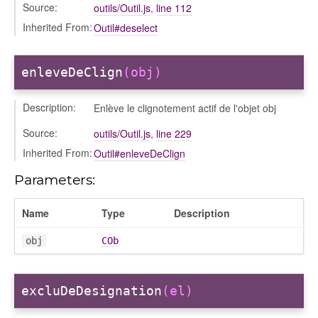
Source:
outils/Outil.js
,
line 112
Inherited From:
Outil#deselect
enleveDeClign
(obj)
Description:
Enlève le clignotement actif de l'objet obj
Source:
outils/Outil.js
,
line 229
Inherited From:
Outil#enleveDeClign
Parameters:
Name
Type
Description
obj
COb
excluDeDesignation
(el)