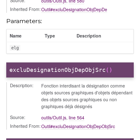
Source:
outils/Outil.js
,
line 580
Inherited From:
Outil#excluDesignationObjDepDe
Parameters:
Name
Type
Description
elg
excluDesignationObjDepObjSrc
()
Description:
Fonction interdisant la désignation comme
objets sources graphiques d'objets dépendant
des objets sources graphiques ou non
graphiques déjà désignés
Source:
outils/Outil.js
,
line 564
Inherited From:
Outil#excluDesignationObjDepObjSrc