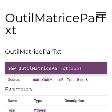
OutilMatriceParT
xt
OutilMatriceParTxt
new OutilMatriceParTxt
(app)
Source:
outils/OutilMatriceParTxt.js
,
line 18
Parameters:
Name
Type
Description
app
MtgApp