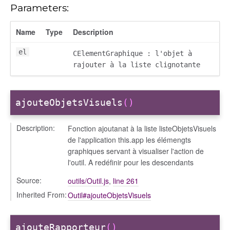
Parameters:
Name
Type
Description
el
CElementGraphique : l'objet à
rajouter à la liste clignotante
ajouteObjetsVisuels
()
Description:
Fonction ajoutanat à la liste listeObjetsVisuels
de l'application this.app les élémengts
graphiques servant à visualiser l'action de
l'outil. A redéfinir pour les descendants
Source:
outils/Outil.js
,
line 261
Inherited From:
Outil#ajouteObjetsVisuels
ajouteRapporteur
()