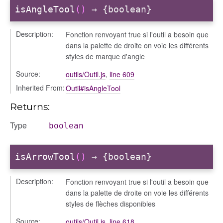
isAngleTool
()
→ {boolean}
Description:
Fonction renvoyant true si l'outil a besoin que
dans la palette de droite on voie les différents
styles de marque d'angle
Source:
outils/Outil.js
,
line 609
Inherited From:
Outil#isAngleTool
Returns:
Type
boolean
isArrowTool
()
→ {boolean}
Description:
Fonction renvoyant true si l'outil a besoin que
dans la palette de droite on voie les différents
styles de flèches disponibles
Source:
outils/Outil.js
,
line 618