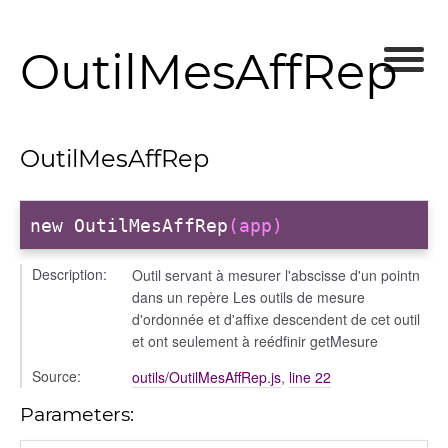
OutilMesAffRep
OutilMesAffRep
new OutilMesAffRep
(app)
Description:
Outil servant à mesurer l'abscisse d'un pointn
dans un repère Les outils de mesure
d'ordonnée et d'affixe descendent de cet outil
et ont seulement à reédfinir getMesure
Source:
outils/OutilMesAffRep.js
,
line 22
Parameters: