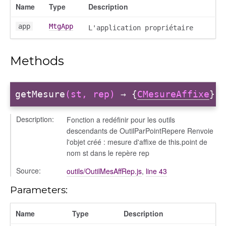
Name
Type
Description
app
MtgApp
L'application propriétaire
Methods
getMesure
(st, rep)
→ {
CMesureAffixe
}
Description:
Fonction a redéfinir pour les outils
descendants de OutilParPointRepere Renvoie
l'objet créé : mesure d'affixe de this.point de
nom st dans le repère rep
Source:
outils/OutilMesAffRep.js
,
line 43
Parameters:
Name
Type
Description