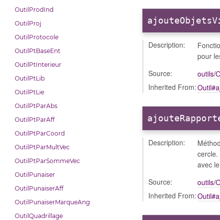
OutilProdInd
ajouteObjetsV
OutilProj
OutilProtocole
Description:
Fonctio
OutilPtBaseEnt
pour l
OutilPtInterieur
Source:
outils/O
OutilPtLib
Inherited From:
Outil#a
OutilPtLie
OutilPtParAbs
ajouteRapport
OutilPtParAff
OutilPtParCoord
Description:
Méthode
OutilPtParMultVec
cercle.
OutilPtParSommeVec
avec le
OutilPunaiser
Source:
outils/O
OutilPunaiserAff
Inherited From:
Outil#
OutilPunaiserMarqueAng
OutilQuadrillage