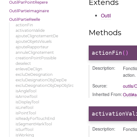
Extends
OutilParPointRepere
OutilPartieImaginaire
Outil
OutilPartieReelle
actionFin
Methods
activationValide
ajouteClignotementDe
ajouteObjetsVisuels
ajouteRapporteur
actionFin
()
annuleClignotement
creationPointPossible
deselect
Description:
Fonctio
enleveDeClign
action.
excluDeDesignation
excluDesignationObjDepDe
Source:
outils/O
excluDesignationObjDepObjSrc
isAngleTool
Inherited From:
Outil#a
isArrowTool
isDisplayTool
isLineTool
activationVal
isPointTool
isReadyForTouchEnd
isSegmentMarkTool
Description:
Fonctio
isSurfTool
isWorking