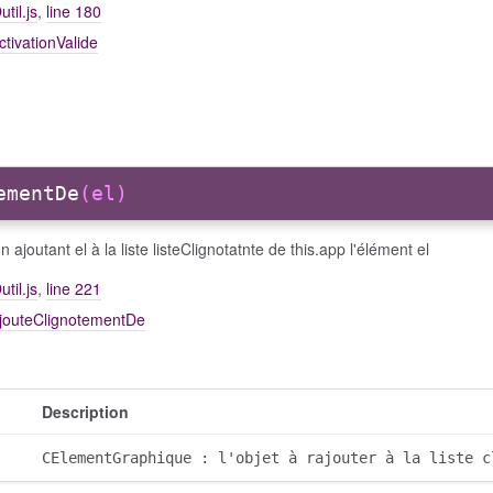
util.js
,
line 180
ctivationValide
ementDe
(el)
n ajoutant el à la liste listeClignotatnte de this.app l'élément el
util.js
,
line 221
ajouteClignotementDe
Description
CElementGraphique : l'objet à rajouter à la liste c