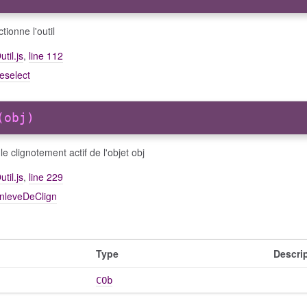
tionne l'outil
util.js
,
line 112
eselect
(obj)
le clignotement actif de l'objet obj
util.js
,
line 229
enleveDeClign
Type
Descri
COb