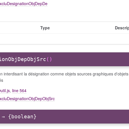
excluDesignationObjDepDe
Type
Descri
ionObjDepObjSrc
()
on interdisant la désignation comme objets sources graphiques d'obje
és
util.js
,
line 564
excluDesignationObjDepObjSrc
→ {boolean}