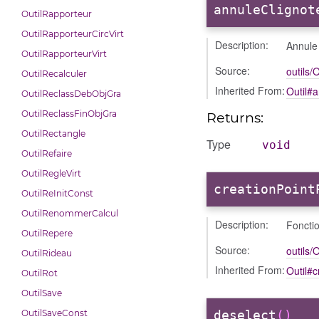
annuleClignot
OutilRapporteur
OutilRapporteurCircVirt
Description:
Annule 
OutilRapporteurVirt
Source:
outils/O
OutilRecalculer
Inherited From:
Outil#
OutilReclassDebObjGra
OutilReclassFinObjGra
Returns:
OutilRectangle
Type
void
OutilRefaire
OutilRegleVirt
creationPoint
OutilReInitConst
OutilRenommerCalcul
Description:
Fonctio
OutilRepere
Source:
outils/O
OutilRideau
Inherited From:
Outil#c
OutilRot
OutilSave
OutilSaveConst
deselect
()