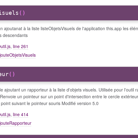
isuels
()
n ajoutanat à la liste listeObjetsVisuels de l'application this.app les élé
es descendants
util.js
,
line 261
jouteObjetsVisuels
eur
()
 ajoutant un rapporteur à la liste d'objets visuels. Utilisée pour l'outil 
 Renvoie un pointeur sur un point d'intersection entre le cercle extérieu
 point suivant le pointeur souris Modifié version 5.0
util.js
,
line 414
ajouteRapporteur