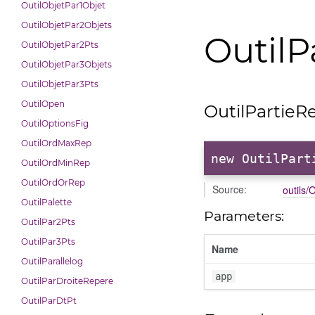
OutilObjetPar1Objet
OutilObjetPar2Objets
OutilP
OutilObjetPar2Pts
OutilObjetPar3Objets
OutilObjetPar3Pts
OutilOpen
OutilPartieRe
OutilOptionsFig
OutilOrdMaxRep
new OutilPart
OutilOrdMinRep
OutilOrdOrRep
Source:
outils/
OutilPalette
Parameters:
OutilPar2Pts
OutilPar3Pts
Name
OutilParallelog
app
OutilParDroiteRepere
OutilParDtPt