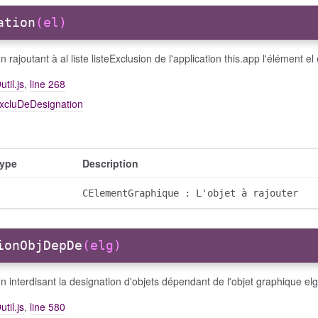
ation
(el)
n rajoutant à al liste listeExclusion de l'application this.app l'élément 
util.js
,
line 268
excluDeDesignation
ype
Description
CElementGraphique : L'objet à rajouter
ionObjDepDe
(elg)
n interdisant la designation d'objets dépendant de l'objet graphique elg
util.js
,
line 580