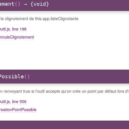
ement
()
→ {void}
le clignotement de this.app.listeClignotante
util.js
,
line 198
annuleClignotement
Possible
()
n renvoyant true si l'outil accepte qu'on crée un point par défaut lors d'
util.js
,
line 556
reationPointPossible