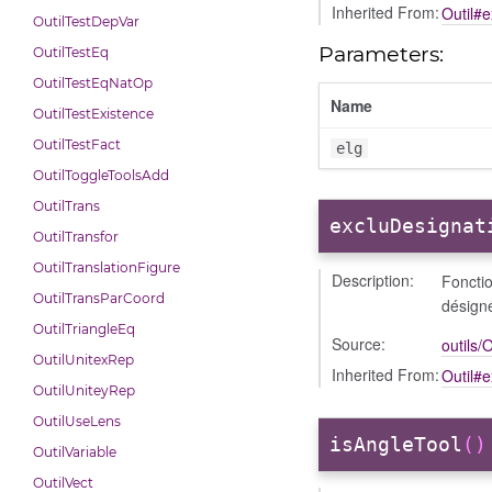
Inherited From:
Outil#
OutilTestDepVar
Parameters:
OutilTestEq
OutilTestEqNatOp
Name
OutilTestExistence
OutilTestFact
elg
OutilToggleToolsAdd
OutilTrans
excluDesignat
OutilTransfor
OutilTranslationFigure
Description:
Foncti
OutilTransParCoord
désign
OutilTriangleEq
Source:
outils/O
OutilUnitexRep
Inherited From:
Outil#
OutilUniteyRep
OutilUseLens
isAngleTool
()
OutilVariable
OutilVect