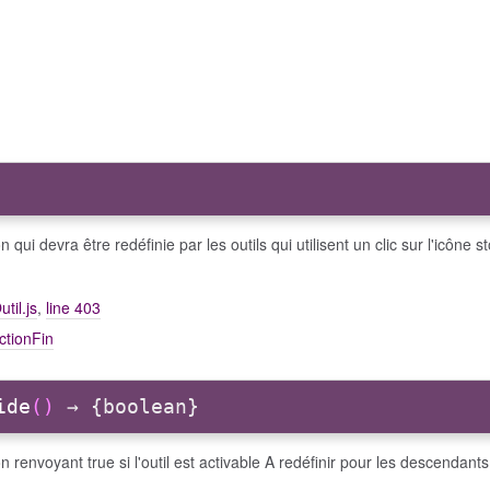
n qui devra être redéfinie par les outils qui utilisent un clic sur l'icône s
util.js
,
line 403
ctionFin
ide
()
→ {boolean}
n renvoyant true si l'outil est activable A redéfinir pour les descendants