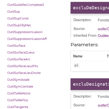
OutilSuiteRecComplexe3
excluDeDesign
OutilSup
OutilSupConst
Description:
Fonctio
OutilSupObjMac
Source:
outils/O
OutilSuppressionLiaison
Inherited From:
Outil#
OutilSuppressionLiaisonAff
Parameters:
OutilSurface
OutilSurface2Lieux
Name
T
OutilSurfaceArc
el
OutilSurfaceLieu2Pts
OutilSurfaceLieuDroite
OutilSymAxiale
excluDesignat
OutilSymCentrale
OutilTailleMoins
Description:
Fonctio
OutilTaillePlus
Source:
outils/O
OutilTangente