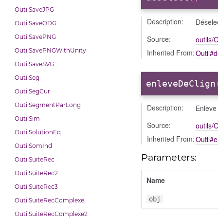
OutilSaveJPG
Description:
Déselec
OutilSaveODG
OutilSavePNG
Source:
outils/O
OutilSavePNGWithUnity
Inherited From:
Outil#d
OutilSaveSVG
OutilSeg
enleveDeClign
OutilSegCur
OutilSegmentParLong
Description:
Enlève 
OutilSim
Source:
outils/O
OutilSolutionEq
Inherited From:
Outil#
OutilSomInd
Parameters:
OutilSuiteRec
OutilSuiteRec2
Name
OutilSuiteRec3
obj
OutilSuiteRecComplexe
OutilSuiteRecComplexe2