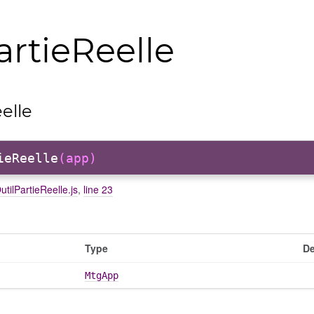
artieReelle
elle
ieReelle
(app)
OutilPartieReelle.js
,
line 23
Type
De
MtgApp