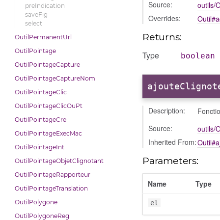
Source:
outils/O
preIndication
saveFig
Overrides:
Outil#a
select
Returns:
OutilPermanentUrl
OutilPointage
Type
boolean
OutilPointageCapture
OutilPointageCaptureNom
ajouteClignot
OutilPointageClic
OutilPointageClicOuPt
Description:
Fonctio
OutilPointageCre
Source:
outils/O
OutilPointageExecMac
Inherited From:
Outil#
OutilPointageInt
Parameters:
OutilPointageObjetClignotant
OutilPointageRapporteur
Name
Type
OutilPointageTranslation
OutilPolygone
el
OutilPolygoneReg