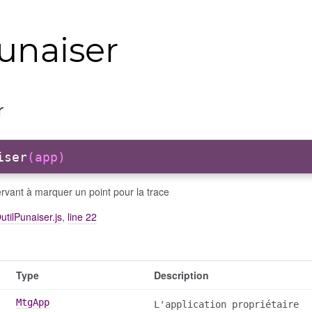
unaiser
r
iser
(app)
ervant à marquer un point pour la trace
OutilPunaiser.js
,
line 22
Type
Description
MtgApp
L'application propriétaire