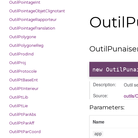
OutilPointageInt
OutilPointageObjetClignotant
OutilP
OutilPointageRapporteur
OutilPointageTranslation
OutilPolygone
OutilPolygoneReg
OutilPunaise
OutilProdInd
OutilProj
new OutilPuna
OutilProtocole
OutilPtBaseEnt
Description:
Outil s
OutilPtInterieur
Source:
outils/
OutilPtLib
OutilPtLie
Parameters:
OutilPtParAbs
Name
OutilPtParAff
OutilPtParCoord
app