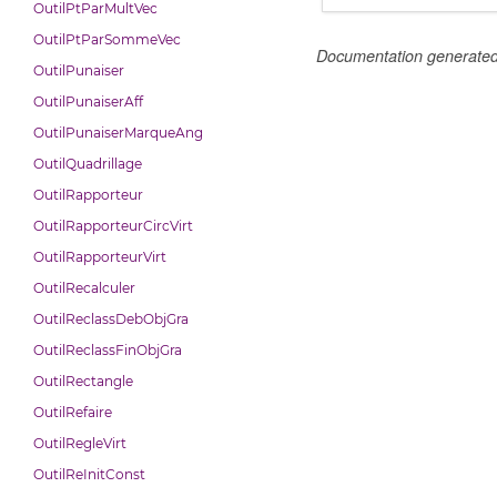
OutilPtParMultVec
OutilPtParSommeVec
Documentation generate
OutilPunaiser
OutilPunaiserAff
OutilPunaiserMarqueAng
OutilQuadrillage
OutilRapporteur
OutilRapporteurCircVirt
OutilRapporteurVirt
OutilRecalculer
OutilReclassDebObjGra
OutilReclassFinObjGra
OutilRectangle
OutilRefaire
OutilRegleVirt
OutilReInitConst