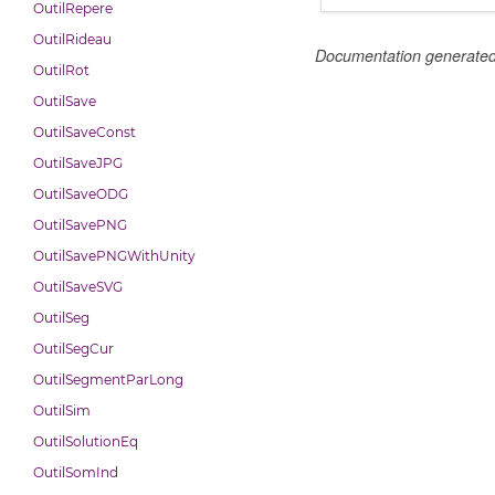
OutilRepere
OutilRideau
Documentation generate
OutilRot
OutilSave
OutilSaveConst
OutilSaveJPG
OutilSaveODG
OutilSavePNG
OutilSavePNGWithUnity
OutilSaveSVG
OutilSeg
OutilSegCur
OutilSegmentParLong
OutilSim
OutilSolutionEq
OutilSomInd