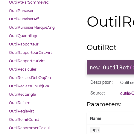
OutilPtParSommeVec
OutilPunaiser
OutilR
OutilPunaiserAff
OutilPunaiserMarqueAng
OutilQuadrillage
OutilRapporteur
OutilRot
OutilRapporteurCircVirt
OutilRapporteurVirt
new OutilRot
(
OutilRecalculer
OutilReclassDebObjGra
Description:
Outil s
OutilReclassFinObjGra
Source:
outils/O
OutilRectangle
OutilRefaire
Parameters:
OutilRegleVirt
Name
OutilReInitConst
OutilRenommerCalcul
app