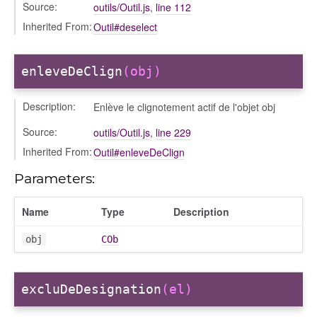
Source:
outils/Outil.js
,
line 112
Inherited From:
Outil#deselect
enleveDeClign
(obj)
Description:
Enlève le clignotement actif de l'objet obj
Source:
outils/Outil.js
,
line 229
Inherited From:
Outil#enleveDeClign
Parameters:
Name
Type
Description
obj
COb
excluDeDesignation
(el)