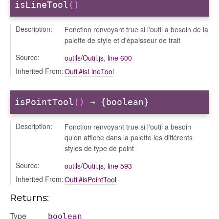
isLineTool
()
Description:
Fonction renvoyant true si l'outil a besoin de la
palette de style et d'épaisseur de trait
Source:
outils/Outil.js
,
line 600
Inherited From:
Outil#isLineTool
isPointTool
()
→ {boolean}
Description:
Fonction renvoyant true si l'outil a besoin
qu'on affiche dans la palette les différents
styles de type de point
Source:
outils/Outil.js
,
line 593
Inherited From:
Outil#isPointTool
Returns:
Type
boolean