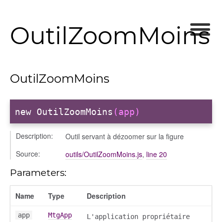
OutilZoomMoins
OutilZoomMoins
new OutilZoomMoins
(app)
Description:
Outil servant à dézoomer sur la figure
Source:
outils/OutilZoomMoins.js
,
line 20
Parameters:
Name
Type
Description
app
MtgApp
L'application propriétaire