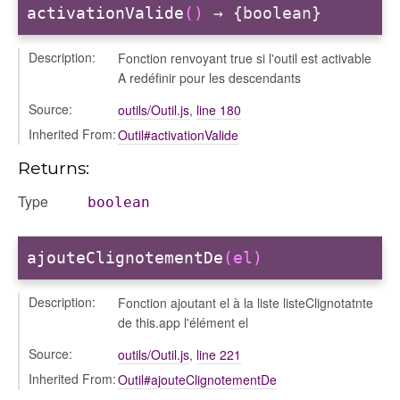
activationValide
()
→ {boolean}
Description:
Fonction renvoyant true si l'outil est activable
A redéfinir pour les descendants
Source:
outils/Outil.js
,
line 180
Inherited From:
Outil#activationValide
Returns:
Type
boolean
ajouteClignotementDe
(el)
Description:
Fonction ajoutant el à la liste listeClignotatnte
de this.app l'élément el
Source:
outils/Outil.js
,
line 221
Inherited From:
Outil#ajouteClignotementDe