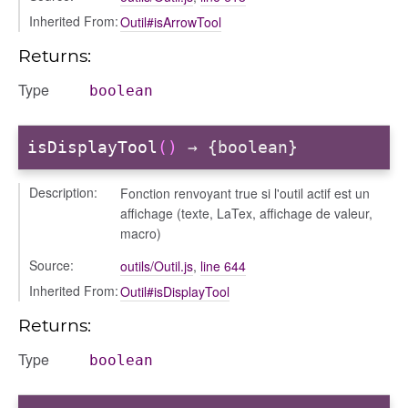
redefinie
Inherited From:
Outil#isArrowTool
Returns:
Type
boolean
isDisplayTool
()
→ {boolean}
Description:
Fonction renvoyant true si l'outil actif est un
affichage (texte, LaTex, affichage de valeur,
macro)
Source:
outils/Outil.js
,
line 644
Inherited From:
Outil#isDisplayTool
Returns:
Type
boolean