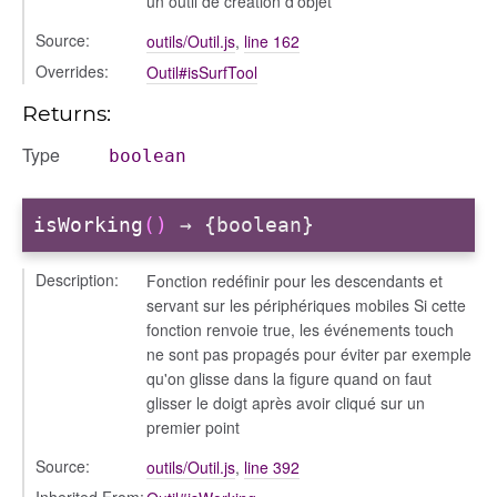
un outil de création d'objet
Source:
outils/Outil.js
,
line 162
Overrides:
Outil#isSurfTool
Returns:
Type
boolean
isWorking
()
→ {boolean}
Description:
Fonction redéfinir pour les descendants et
servant sur les périphériques mobiles Si cette
fonction renvoie true, les événements touch
ne sont pas propagés pour éviter par exemple
qu'on glisse dans la figure quand on faut
glisser le doigt après avoir cliqué sur un
premier point
Source:
outils/Outil.js
,
line 392
Inherited From: