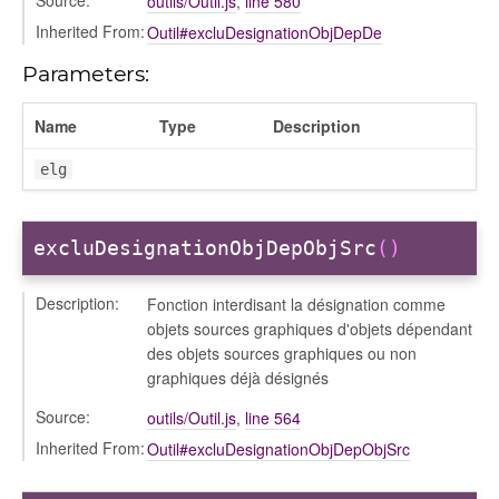
outils/Outil.js
,
line 580
Inherited From:
Outil#excluDesignationObjDepDe
Parameters:
Name
Type
Description
elg
excluDesignationObjDepObjSrc
()
Description:
Fonction interdisant la désignation comme
objets sources graphiques d'objets dépendant
des objets sources graphiques ou non
Predefinie
graphiques déjà désignés
eSuivieParOuvr
Source:
outils/Outil.js
,
line 564
definie
Inherited From:
Outil#excluDesignationObjDepObjSrc