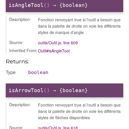
isAngleTool
()
→ {boolean}
Description:
Fonction renvoyant true si l'outil a besoin que
dans la palette de droite on voie les différents
styles de marque d'angle
Source:
outils/Outil.js
,
line 609
Inherited From:
Outil#isAngleTool
Returns:
Type
boolean
isArrowTool
()
→ {boolean}
Description:
Fonction renvoyant true si l'outil a besoin que
dans la palette de droite on voie les différents
styles de flèches disponibles
Source:
outils/Outil.js
,
line 618