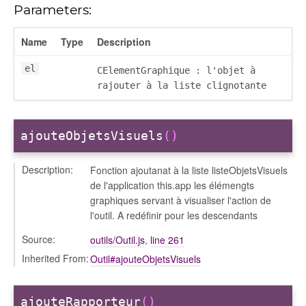
Parameters:
Name
Type
Description
el
CElementGraphique : l'objet à
rajouter à la liste clignotante
ajouteObjetsVisuels
()
Description:
Fonction ajoutanat à la liste listeObjetsVisuels
de l'application this.app les élémengts
graphiques servant à visualiser l'action de
l'outil. A redéfinir pour les descendants
Source:
outils/Outil.js
,
line 261
Inherited From:
Outil#ajouteObjetsVisuels
ajouteRapporteur
()