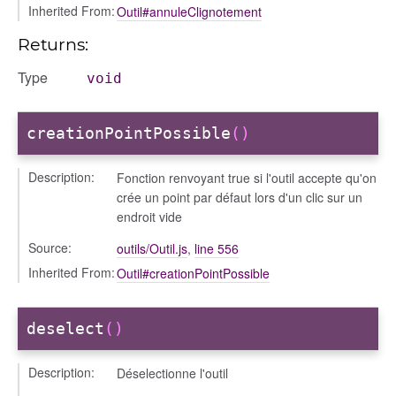
Inherited From:
Outil#annuleClignotement
Returns:
Type
void
creationPointPossible
()
Description:
Fonction renvoyant true si l'outil accepte qu'on
crée un point par défaut lors d'un clic sur un
endroit vide
Source:
outils/Outil.js
,
line 556
Inherited From:
Outil#creationPointPossible
deselect
()
Description:
Déselectionne l'outil