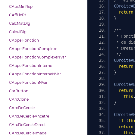
/** @inh
CDroiteA
CAbsMinRep
return
CAffLiePt
}
CalcMatDlg
/**
CalculDlg
 * Fonct
CAppelFonction
 * de di
 * @retu
CAppelFonctionComplexe
 */
CAppelFonctionComplexeNVar
CDroiteA
CAppelFonctionInterne
return
}
CAppelFonctionInterneNVar
CAppelFonctionNVar
CDroiteA
return
CarButton
this
CArcClone
}
CArcDeCercle
CDroiteA
CArcDeCercleAncetre
if
(
th
CArcDeCercleDirect
return
this
CArcDeCercleImage