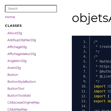
objet
Home
CLASSES
AboutDlg
AddSupObjMacDlg
/*
 * Creat
AffichageDlg
 */
AffichageValeurDlg
/*
AngleArcDlg
 * MathG
 * https
AvertDlg
 * @Auth
Button
 * @Lice
 */
ButtonStyleButton
import
C
ButtonTool
import
C
ButtonToolAdd
import
{
export
d
CAbscisseOrigineRep
CAbsMaxRep