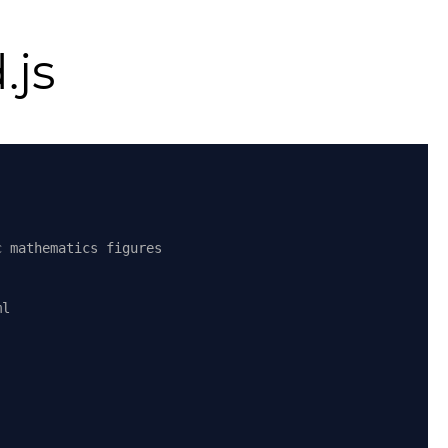
.js
c mathematics figures
ml