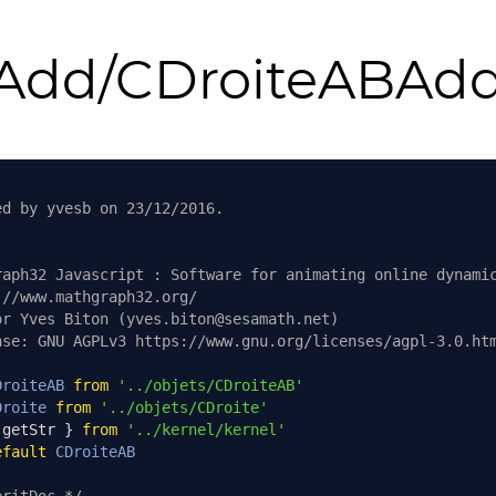
sAdd/CDroiteABAdd
ed by yvesb on 23/12/2016.
raph32 Javascript : Software for animating online dynami
://www.mathgraph32.org/
or Yves Biton (yves.biton@sesamath.net)
nse: GNU AGPLv3 https://www.gnu.org/licenses/agpl-3.0.ht
DroiteAB
from
'../objets/CDroiteAB'
Droite
from
'../objets/CDroite'
 getStr 
}
from
'../kernel/kernel'
efault
CDroiteAB