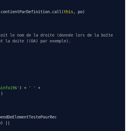
.
contientParDefinition
.
call
(
this
,
 po
)
soit le nom de la droite (donnée lors de la boîte
nt la doite ((OA) par exemple).
hinfo196'
)
+
' '
+
()
pendDeElementTestePourRec
p
)
||