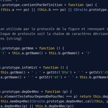
eritDoc */
B
.
prototype
.
contientParDefinition 
=
function
(
po
)
{
(
this
.
a 
===
 po
)
||
(
this
.
b 
===
 po
)
||
CDroite
.
prototype
ion utilisée par le protocole de la figure et renvoyant 
alogue de protocole soit la chaîne de caractères décriav
rns {string}
B
.
prototype
.
getNom 
=
function
()
{
'('
+
this
.
a
.
getName
()
+
this
.
b
.
getName
()
+
')'
B
.
prototype
.
infoHist 
=
function
()
{
this
.
getNom
()
+
' : '
+
 getStr
(
'Dte'
)
+
' '
+
 getStr
(
'c
.
a
.
getName
()
+
' '
+
 getStr
(
'et'
)
+
' '
+
this
.
b
.
getName
B
.
prototype
.
depDe4Rec 
=
function
(
p
)
{
is
.
elementTestePourDependDePourRec 
===
 p
)
return
this
.
de
this
.
memDep4Rec
(
CDroite
.
prototype
.
depDe4Rec
.
call
(
this
,
 
.
a
.
depDe4Rec
(
p
)
||
this
.
b
.
depDe4Rec
(
p
))