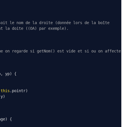
soit le nom de la droite (donnée lors de la boîte
nt la doite ((OA) par exemple).
ue on regarde si getNom() est vide et si ou on affecte
p
,
 yp
)
{
this
.
pointr
)
.
y
)
age
)
{