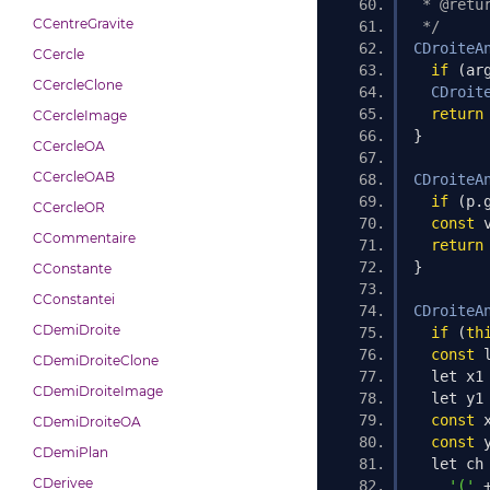
 * @retu
CCentreGravite
 */
CDroiteA
CCercle
if
(
ar
CCercleClone
CDroit
return
CCercleImage
}
CCercleOA
CCercleOAB
CDroiteA
if
(
p
.
CCercleOR
const
 
CCommentaire
return
}
CConstante
CConstantei
CDroiteA
CDemiDroite
if
(
th
const
 
CDemiDroiteClone
  let x1
CDemiDroiteImage
  let y1
const
 
CDemiDroiteOA
const
 
CDemiPlan
  let ch
CDerivee
'('