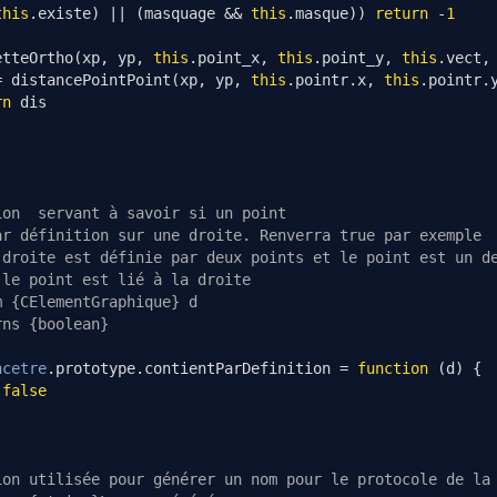
this
.
existe
)
||
(
masquage 
&&
this
.
masque
))
return
-
1
etteOrtho
(
xp
,
 yp
,
this
.
point_x
,
this
.
point_y
,
this
.
vect
,
=
 distancePointPoint
(
xp
,
 yp
,
this
.
pointr
.
x
,
this
.
pointr
.
rn
 dis
ion  servant à savoir si un point
ar définition sur une droite. Renverra true par exemple
 droite est définie par deux points et le point est un d
 le point est lié à la droite
m {CElementGraphique} d
rns {boolean}
ncetre
.
prototype
.
contientParDefinition 
=
function
(
d
)
{
false
ion utilisée pour générer un nom pour le protocole de la