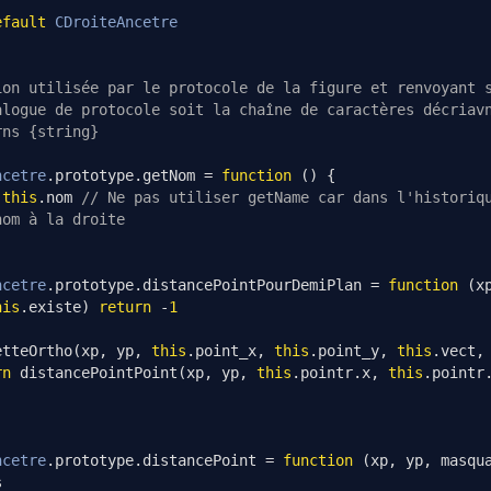
efault
CDroiteAncetre
ion utilisée par le protocole de la figure et renvoyant 
alogue de protocole soit la chaîne de caractères décriav
rns {string}
ncetre
.
prototype
.
getNom 
=
function
()
{
this
.
nom 
// Ne pas utiliser getName car dans l'historiq
nom à la droite
ncetre
.
prototype
.
distancePointPourDemiPlan 
=
function
(
x
his
.
existe
)
return
-
1
etteOrtho
(
xp
,
 yp
,
this
.
point_x
,
this
.
point_y
,
this
.
vect
,
rn
 distancePointPoint
(
xp
,
 yp
,
this
.
pointr
.
x
,
this
.
pointr
ncetre
.
prototype
.
distancePoint 
=
function
(
xp
,
 yp
,
 masqu
s