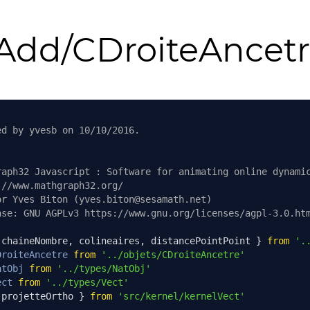
Add/CDroiteAncetr
ed by yvesb on 10/10/2016.
raph32 Javascript : Software for animating online dynami
://www.mathgraph32.org/
or Yves Biton (yves.biton@sesamath.net)
nse: GNU AGPLv3 https://www.gnu.org/licenses/agpl-3.0.ht
 chaineNombre
,
 colineaires
,
 distancePointPoint 
}
from
'.
DroiteAncetre
from
'../objets/CDroiteAncetre'
atObj
from
'../types/NatObj'
ect
from
'../types/Vect'
 projetteOrtho 
}
from
'src/kernel/kernelVect'