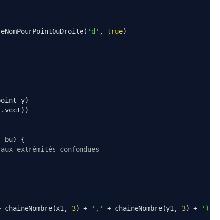
reNomPourPointOuDroite
(
'd'
,
true
)
point_y
)
s
.
vect
))
,
 bu
)
{
 aux extrémités confondues
+
 chaineNombre
(
x1
,
3
)
+
','
+
 chaineNombre
(
y1
,
3
)
+
')--