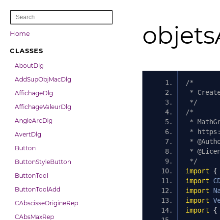
objets
Home
CLASSES
AboutDlg
AddSupObjMacDlg
/*
 * Creat
AffichageDlg
 */
AffichageValeurDlg
/*
AngleArcDlg
 * MathG
 * https
AvertDlg
 * @Auth
Button
 * @Lice
 */
ButtonStyleButton
import
{
ButtonTool
import
C
ButtonToolAdd
import
N
import
V
CAbscisseOrigineRep
import
{
CAbsMaxRep