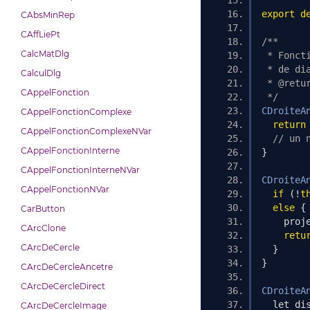
export
d
CAbsMinRep
CAffLiePt
/**
CalcMatDlg
 * Fonct
 * de di
CalculDlg
 * @retu
CAppelFonction
 */
CDroiteA
CAppelFonctionComplexe
return
CAppelFonctionComplexeNVar
// un 
CAppelFonctionInterne
}
CAppelFonctionInterneNVar
CDroiteA
CAppelFonctionNVar
if
(!
t
else
{
CarButton
    proj
CArcClone
retu
CArcDeCercle
}
}
CArcDeCercleAncetre
CArcDeCercleDirect
CDroiteA
  let di
CArcDeCercleImage