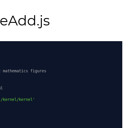
eAdd.js
c mathematics figures
ml
./kernel/kernel'