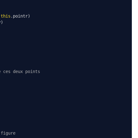
this
.
pointr
)
y
)
e ces deux points
 figure