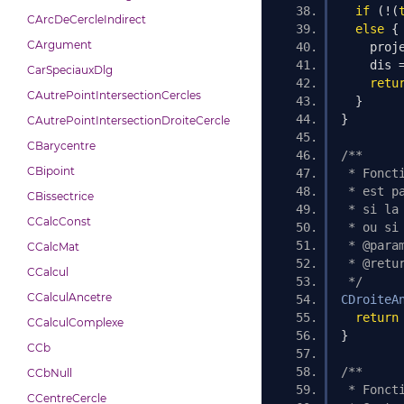
if
(!(
CArcDeCercleIndirect
else
{
CArgument
    proj
    dis 
CarSpeciauxDlg
retu
CAutrePointIntersectionCercles
}
}
CAutrePointIntersectionDroiteCercle
CBarycentre
/**
CBipoint
 * Fonct
 * est p
CBissectrice
 * si la
CCalcConst
 * ou si
 * @para
CCalcMat
 * @retu
CCalcul
 */
CCalculAncetre
CDroiteA
return
CCalculComplexe
}
CCb
/**
CCbNull
 * Fonct
CCentreCercle