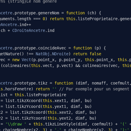
rns {string}Le nom généré
ncetre
.
prototype
.
genereNom 
=
function
(
ch
)
{
guments
.
length 
===
0
)
return
this
.
listeProprietaire
.
gene
eAncetre
.
ind
++
 ch 
+
CDroiteAncetre
.
ind
ncetre
.
prototype
.
coincideAvec 
=
function
(
p
)
{
getNature
()
!==
NatObj
.
NDroite
)
return
false
vec 
=
new
Vect
(
p
.
point_x
,
 p
.
point_y
,
this
.
point_x
,
this
.
(
colineaires
(
this
.
vect
,
 p
.
vect
)
&&
 colineaires
(
vec
,
thi
ncetre
.
prototype
.
tikz 
=
function
(
dimf
,
 nomaff
,
 coefmult
is
.
horsFenetre
)
return
''
// Par exemple pour un segment
list 
=
this
.
listeProprietaire
 
=
 list
.
tikzXcoord
(
this
.
xext1
,
 dimf
,
 bu
)
 
=
 list
.
tikzYcoord
(
this
.
yext1
,
 dimf
,
 bu
)
x2 
=
 list
.
tikzXcoord
(
this
.
xext2
,
 dimf
,
 bu
)
y2 
=
 list
.
tikzYcoord
(
this
.
yext2
,
 dimf
,
 bu
)
 
=
'\\draw '
+
this
.
tikzLineStyle
(
dimf
,
 coefmult
)
+
'('
+
 chaineNombre
(
x2
,
3
)
+
','
+
 chaineNombre
(
y2
,
3
)
+
');'