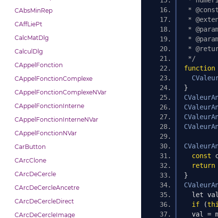
 * numér
 * @cons
CAbsMinRep
 * @exte
CAffLiePt
 * @para
CalcMatDlg
 * @para
 * @retu
CalculDlg
 */
CAppelFonction
function
CValeu
CAppelFonctionComplexe
}
CAppelFonctionComplexeNVar
CValeurA
CAppelFonctionInterne
CValeurA
CValeurA
CAppelFonctionInterneNVar
CValeurA
CAppelFonctionNVar
CValeurA
CarButton
const
 
CArcClone
return
CArcDeCercle
}
CValeurA
CArcDeCercleAncetre
  let va
CArcDeCercleDirect
if
(
th
  val 
=
 
CArcDeCercleImage