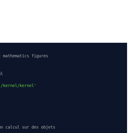
c mathematics figures
ml
./kernel/kernel'
un calcul sur des objets