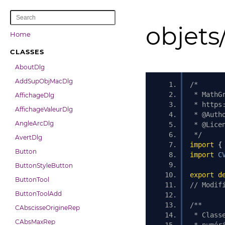
objets
Home
CLASSES
AboutDlg
AddSupObjMacDlg
/*
 * MathG
AffichageDlg
 * https
AffichageValeurDlg
 * @Auth
AngleArcDlg
 * @Lice
 */
AvertDlg
import
{
Button
import
C
ButtonStyleButton
export
d
ButtonTool
// Modif
ButtonToolAdd
/**
CAbscisseOrigineRep
 * Class
CAbsMaxRep