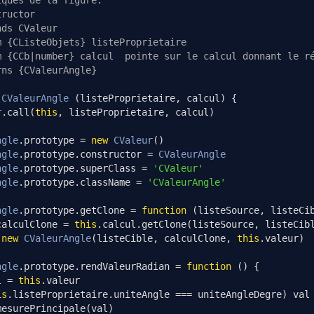
iques de la figure.
tructor
nds CValeur
m {CListeObjets} listeProprietaire
m {CCb|number} calcul  pointe sur le calcul donnant le r
rns {CValeurAngle}
CValeurAngle
(
listeProprietaire
,
 calcul
)
{
r
.
call
(
this
,
 listeProprietaire
,
 calcul
)
ngle
.
prototype 
=
new
CValeur
()
ngle
.
prototype
.
constructor 
=
CValeurAngle
ngle
.
prototype
.
superClass 
=
'CValeur'
ngle
.
prototype
.
className 
=
'CValeurAngle'
ngle
.
prototype
.
getClone 
=
function
(
listeSource
,
 listeCi
calculClone 
=
this
.
calcul
.
getClone
(
listeSource
,
 listeCib
new
CValeurAngle
(
listeCible
,
 calculClone
,
this
.
valeur
)
ngle
.
prototype
.
rendValeurRadian 
=
function
()
{
l 
=
this
.
valeur
is
.
listeProprietaire
.
uniteAngle 
===
 uniteAngleDegre
)
 val
mesurePrincipale
(
val
)