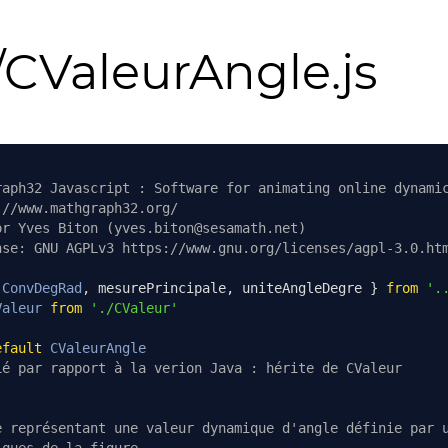
/CValeurAngle.js
raph32 Javascript : Software for animating online dynami
://www.mathgraph32.org/
or Yves Biton (yves.biton@sesamath.net)
nse: GNU AGPLv3 https://www.gnu.org/licenses/agpl-3.0.ht
ConvDegRad
,
 mesurePrincipale
,
 uniteAngleDegre 
}
from
'.
Valeur
from
'./CValeur'
efault
CValeurAngle
ié par rapport à la verion Java : hérite de CValeur
e représentant une valeur dynamique d'angle définie par 