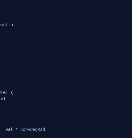
ésultat
ble
)
{
le
)
 
=
 val 
*
ConvDegRad