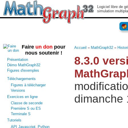
Logiciel libre de g
simulation multipl
Faire
un don
pour
Accueil
–
MathGraph32
–
Histor
nous soutenir !
8.3.0 vers
Présentation
Démo MathGraph32
MathGrap
Figures d'exemples
Téléchargements
modificati
Figures à télécharger
Versions
dimanche 
Exercices en ligne
Classe de seconde
Première S ou ES
Terminale S
Tutoriels
API Javascript, Python