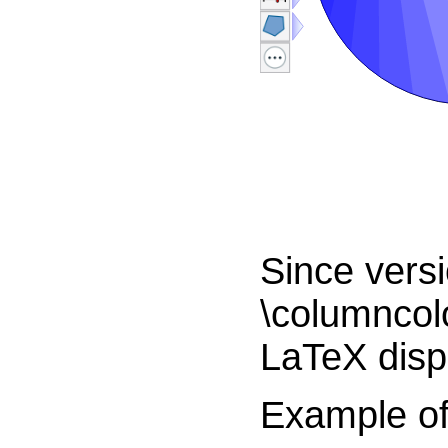
Since vers
\columncolo
LaTeX disp
Example o