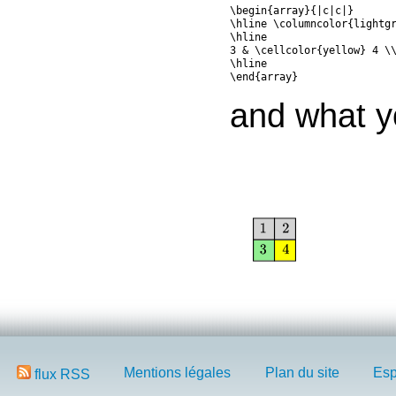
\begin{array}{|c|c|}

\hline \columncolor{lightgr
\hline

3 & \cellcolor{yellow} 4 \\
\hline

\end{array}
and what y
Mentions légales
Plan du site
Esp
flux RSS