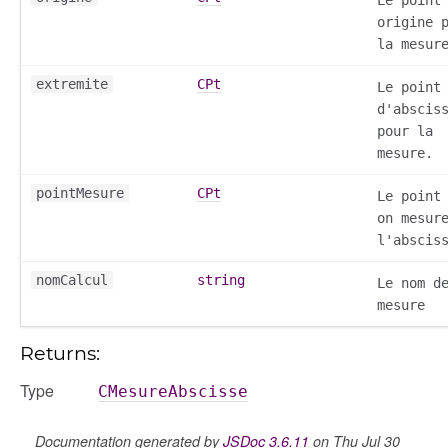
Le point
origine 
la mesur
extremite
CPt
Le point
d'abscis
pour la
mesure.
pointMesure
CPt
Le point
on mesur
l'abscis
nomCalcul
string
Le nom d
mesure
Returns:
Type
CMesureAbscisse
Documentation generated by
JSDoc 3.6.11
on Thu Jul 30