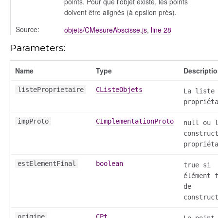
points. Pour que l'objet existe, les points
doivent être alignés (à epsilon près).
Source:
objets/CMesureAbscisse.js
,
line 28
Parameters:
Name
Type
Descripti
listeProprietaire
CListeObjets
La liste
propriét
impProto
CImplementationProto
null ou 
construc
propriét
estElementFinal
boolean
true si
élément 
de
construc
origine
CPt