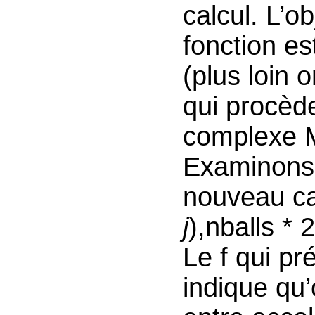
calcul. L’o
fonction es
(plus loin 
qui procèd
complexe 
Examinons l
nouveau cal
j
),nballs * 2
Le f qui pr
indique qu’