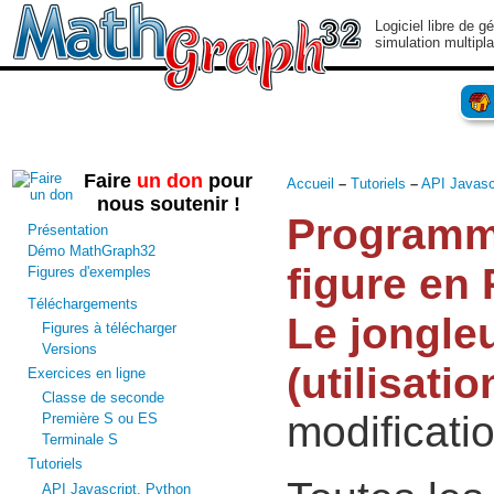
Logiciel libre de g
simulation multipl
Faire
un don
pour
Accueil
–
Tutoriels
–
API Javasc
nous soutenir !
Programm
Présentation
Démo MathGraph32
figure en 
Figures d'exemples
Téléchargements
Le jongle
Figures à télécharger
Versions
(utilisati
Exercices en ligne
Classe de seconde
modificati
Première S ou ES
Terminale S
Tutoriels
API Javascript, Python