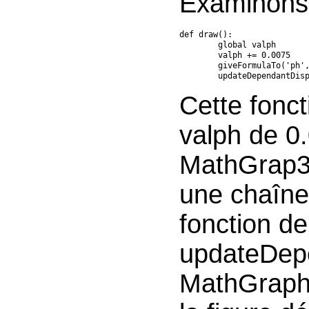
Examinons 
def draw():

	global valph

	valph += 0.0075

	giveFormulaTo('ph', str(valph))

	updateDependantDis
Cette fonct
valph de 0.
MathGrap
une chaîne 
fonction de
updateDep
MathGraph3