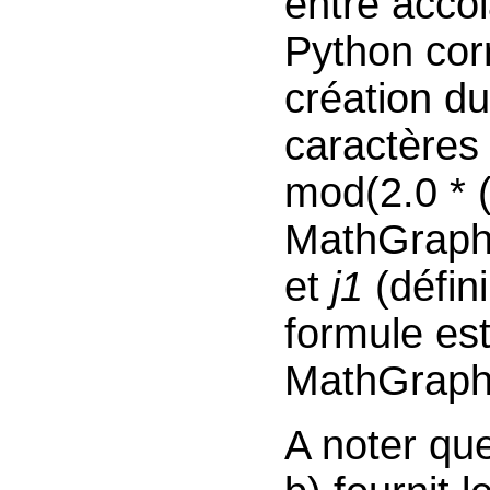
entre accol
Python corr
création du
caractères 
mod(2.0 * (
MathGraph3
et
j1
(défin
formule est
MathGraph
A noter qu