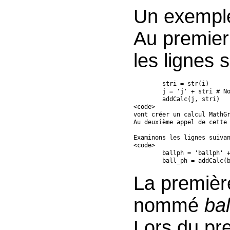
Un exemple
Au premier 
les lignes 
	stri = str(i)

	j = 'j' + stri # Nom du calcul qui repésente la valeur actuelle de i dans les calculs MathGraph32 suivants

	addCalc(j, stri)

<code>

vont créer un calcul MathGr
Au deuxième appel de cette 
Examinons les lignes suivan
<code>

	ballph = 'ballph' + stri # Nom de calcul dans mtg32

	ball_ph = addCalc(
La premièr
nommé
bal
Lors du pre