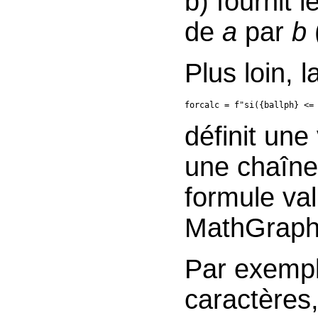
b) fournit l
de
a
par
b
Plus loin, l
forcalc = f"si({ballph} <=
définit une
une chaîne
formule va
MathGraph
Par exempl
caractères