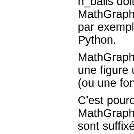
n_balls doi
MathGraph32
par exemple
Python.
MathGraph3
une figure 
(ou une fon
C’est pour
MathGraph3
sont suffixé