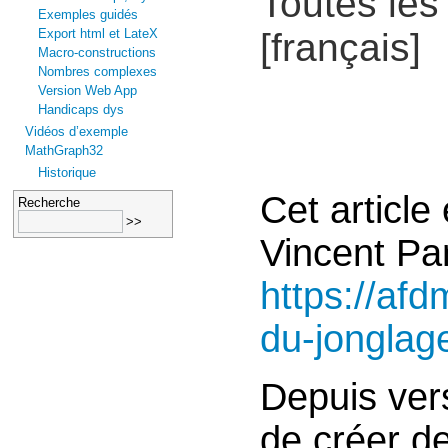
Toutes les 
Exemples guidés
Export html et LateX
[français]
Macro-constructions
Nombres complexes
Version Web App
Handicaps dys
Vidéos d’exemple
MathGraph32
Historique
Cet article 
Recherche
Vincent Pan
https://af
du-jonglag
Depuis ver
de créer d