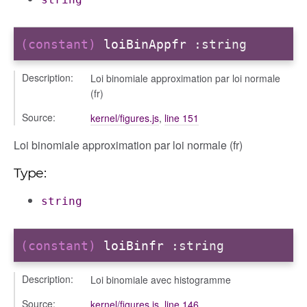
(constant)
loiBinAppfr
:string
Description:
Loi binomiale approximation par loi normale
(fr)
Source:
kernel/figures.js
,
line 151
Loi binomiale approximation par loi normale (fr)
Type:
string
(constant)
loiBinfr
:string
Description:
Loi binomiale avec histogramme
Source:
kernel/figures.js
,
line 146