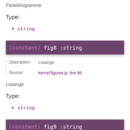
Parallélogramme
Type:
string
(constant)
fig8
:string
Description:
Losange
Source:
kernel/figures.js
,
line 86
Losange
Type:
string
(constant)
fig9
:string