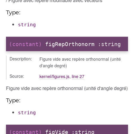
/ Figure avec repère modifiable avec vecteurs
Type:
string
(constant)
figRepOrthonorm
:string
Description:
Figure vide avec repère orthonormal (unité
d'angle degré)
Source:
kernel/figures.js
,
line 27
Figure vide avec repère orthonormal (unité d'angle degré)
Type:
string
(constant)
figVide
:string