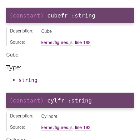
(constant)
cubefr
:string
Description:
Cube
Source:
kernel/figures.js
,
line 188
Cube
Type:
string
(constant)
cylfr
:string
Description:
Cylindre
Source:
kernel/figures.js
,
line 193
Cylindre