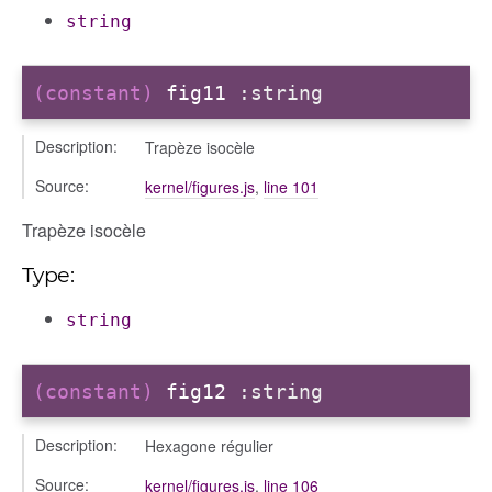
string
(constant)
fig11
:string
Description:
Trapèze isocèle
Source:
kernel/figures.js
,
line 101
Trapèze isocèle
Type:
string
(constant)
fig12
:string
Description:
Hexagone régulier
Source:
kernel/figures.js
,
line 106