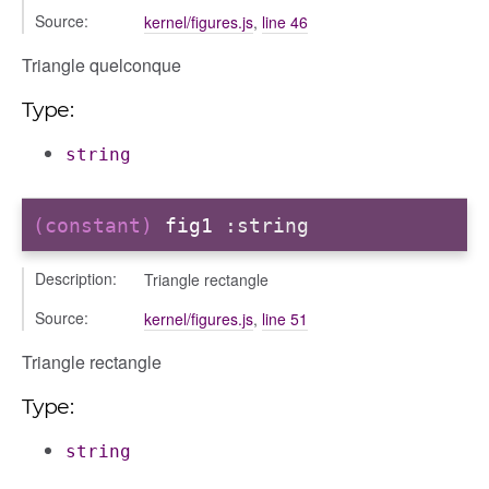
Source:
kernel/figures.js
,
line 46
Triangle quelconque
Type:
string
(constant)
fig1
:string
Description:
Triangle rectangle
Source:
kernel/figures.js
,
line 51
Triangle rectangle
Type:
string