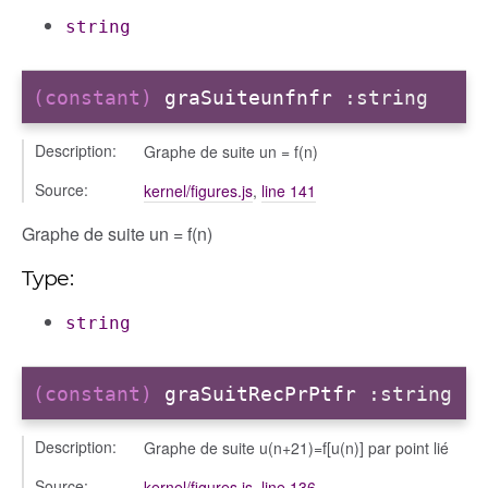
string
(constant)
graSuiteunfnfr
:string
Description:
Graphe de suite un = f(n)
Source:
kernel/figures.js
,
line 141
Graphe de suite un = f(n)
Type:
string
(constant)
graSuitRecPrPtfr
:string
Description:
Graphe de suite u(n+21)=f[u(n)] par point lié
Source:
kernel/figures.js
,
line 136