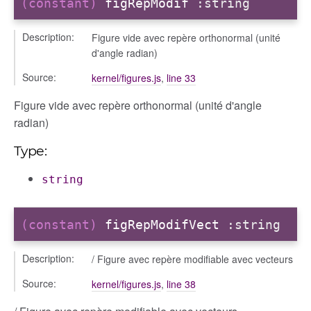
(constant)
figRepModif
:string
Description:
Figure vide avec repère orthonormal (unité
d'angle radian)
Source:
kernel/figures.js
,
line 33
Figure vide avec repère orthonormal (unité d'angle
radian)
Type:
string
(constant)
figRepModifVect
:string
Description:
/ Figure avec repère modifiable avec vecteurs
Source:
kernel/figures.js
,
line 38