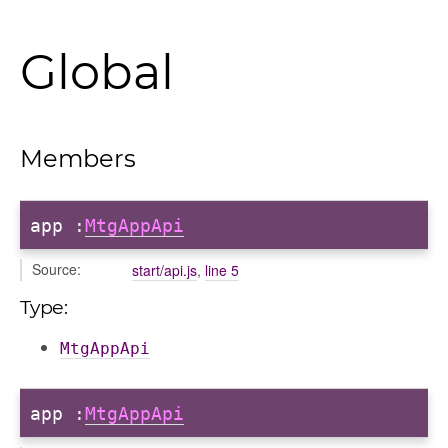
Global
Members
app
:
MtgAppApi
Source:
start/api.js
,
line 5
Type:
MtgAppApi
app
:
MtgAppApi