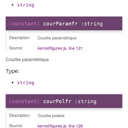
string
(constant)
courParamfr
:string
Description:
Courbe paramétrique
Source:
kernel/figures.js
,
line 121
Courbe paramétrique
Type:
string
(constant)
courPolfr
:string
Description:
Courbe polaire
Source:
kernel/figures.js
,
line 126