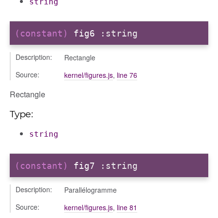
string
(constant)
fig6
:string
Description:
Rectangle
Source:
kernel/figures.js
,
line 76
Rectangle
Type:
string
(constant)
fig7
:string
Description:
Parallélogramme
Source:
kernel/figures.js
,
line 81