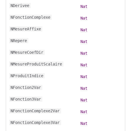
NDerivee
Nat
NFonctionComplexe
Nat
NMesureAffixe
Nat
NRepere
Nat
NMesureCoefDir
Nat
NMesureProduitScalaire
Nat
NProduitIndice
Nat
NFonction2Var
Nat
NFonction3Var
Nat
NFonctionComplexe2Var
Nat
NFonctionComplexe3Var
Nat