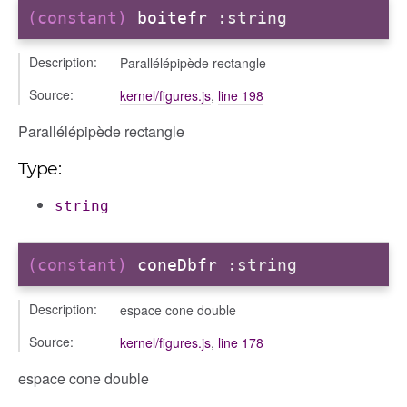
(constant)
boitefr
:string
Description:
Parallélépipède rectangle
Source:
kernel/figures.js
,
line 198
Parallélépipède rectangle
Type:
string
(constant)
coneDbfr
:string
Description:
espace cone double
Source:
kernel/figures.js
,
line 178
espace cone double