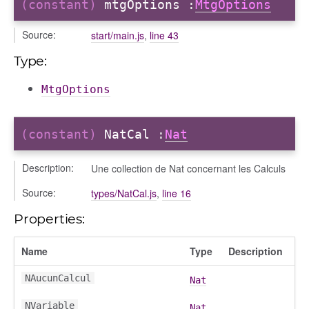
(constant)
mtgOptions
:
MtgOptions
Source:
start/main.js
,
line 43
Type:
MtgOptions
(constant)
NatCal
:
Nat
Description:
Une collection de Nat concernant les Calculs
Source:
types/NatCal.js
,
line 16
Properties:
Name
Type
Description
NAucunCalcul
Nat
NVariable
Nat