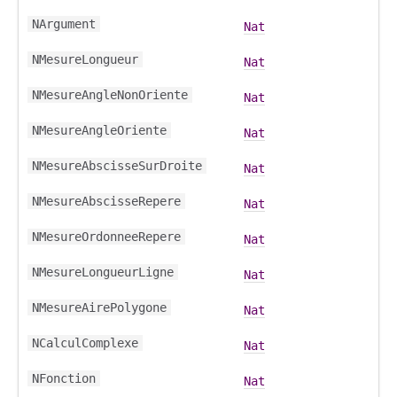
NArgument
Nat
NMesureLongueur
Nat
NMesureAngleNonOriente
Nat
NMesureAngleOriente
Nat
NMesureAbscisseSurDroite
Nat
NMesureAbscisseRepere
Nat
NMesureOrdonneeRepere
Nat
NMesureLongueurLigne
Nat
NMesureAirePolygone
Nat
NCalculComplexe
Nat
NFonction
Nat