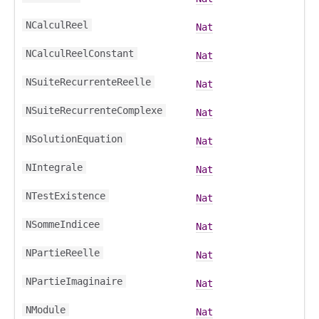
NCalculReel
Nat
NCalculReelConstant
Nat
NSuiteRecurrenteReelle
Nat
NSuiteRecurrenteComplexe
Nat
NSolutionEquation
Nat
NIntegrale
Nat
NTestExistence
Nat
NSommeIndicee
Nat
NPartieReelle
Nat
NPartieImaginaire
Nat
NModule
Nat