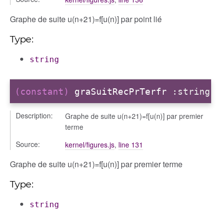
Graphe de suite u(n+21)=f[u(n)] par point lié
Type:
string
(constant)
graSuitRecPrTerfr
:string
Description:
Graphe de suite u(n+21)=f[u(n)] par premier
terme
Source:
kernel/figures.js
,
line 131
Graphe de suite u(n+21)=f[u(n)] par premier terme
Type:
string