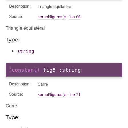
Description:
Triangle équilatéral
Source:
kernel/figures.js
,
line 66
Triangle équilatéral
Type:
string
(constant)
fig5
:string
Description:
Carré
Source:
kernel/figures.js
,
line 71
Carré
Type: