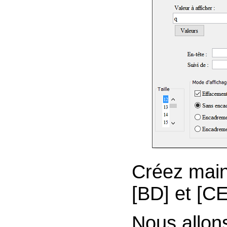
Créez main
[BD] et [C
Nous allon