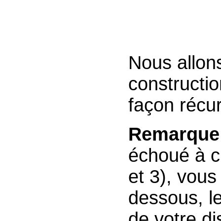
Nous allon
constructi
façon récur
Remarque 
échoué à c
et 3), vous
dessous, l
de votre di