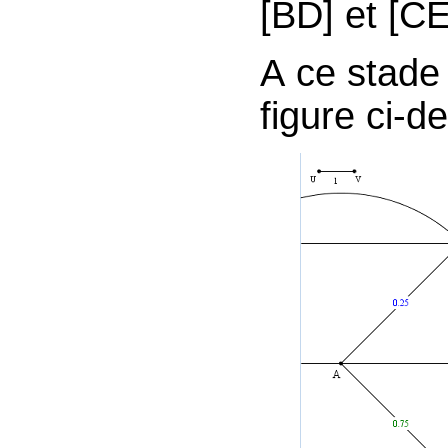
[BD] et [CE
A ce stade 
figure ci-d