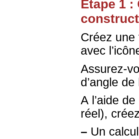
Etape 1 : Création d’une première
construct
Créez une f
avec l’icô
Assurez-vo
d’angle de 
A l’aide de
réel), crée
–
Un calc