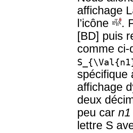
affichage L
l’icône
. 
[BD] puis r
comme ci-d
S_{\Val{n1
spécifique
affichage 
deux décima
peu car
n1
lettre S a