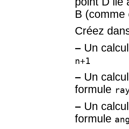
point D lié
B (comme c
Créez
–
Un calc
n+1
–
Un calc
formule
ra
–
Un calc
formule
an