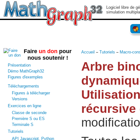
Logiciel libre de g
simulation multipl
Faire
un don
pour
Accueil
–
Tutoriels
–
Macro-cons
nous soutenir !
Arbre bin
Présentation
Démo MathGraph32
dynamiqu
Figures d'exemples
Téléchargements
Utilisatio
Figures à télécharger
Versions
récursive
Exercices en ligne
Classe de seconde
modificati
Première S ou ES
Terminale S
Tutoriels
API Javascript, Python