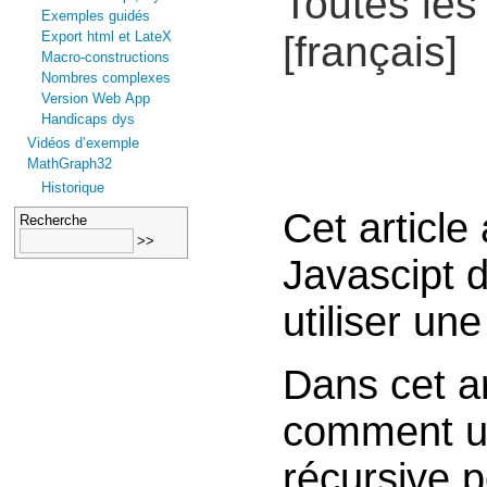
Toutes les 
Exemples guidés
Export html et LateX
[français]
Macro-constructions
Nombres complexes
Version Web App
Handicaps dys
Vidéos d’exemple
MathGraph32
Historique
Cet article
Recherche
Javascipt 
utiliser un
Dans cet ar
comment ut
récursive p