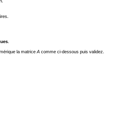
n.
ires.
ques
.
mérique la matrice
A
comme ci-dessous puis validez.