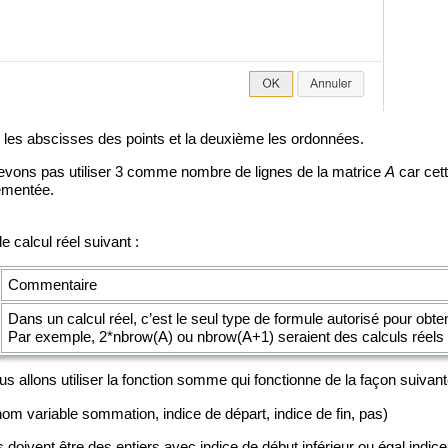
 les abscisses des points et la deuxième les ordonnées.
evons pas utiliser 3 comme nombre de lignes de la matrice
A
car cet
lémentée.
e calcul réel suivant :
Commentaire
Dans un calcul réel, c’est le seul type de formule autorisé pour obte
Par exemple, 2*nbrow(A) ou nbrow(A+1) seraient des calculs réels 
s allons utiliser la fonction somme qui fonctionne de la façon suivant
 variable sommation, indice de départ, indice de fin, pas)
doivent être des entiers avec indice de début inférieur ou égal indice d