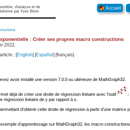
éométrie, d'analyse et de
Accueil
ateforme par Yves Biton
tructions
exponentielle : Créer ses propres macro constructions
er 2022.
article :
[
English
]
[
Español
]
[français]
devez avoir installé une version 7.0.0 ou ultérieure de MathGraph32.
et déjà de créer une droite de régression linéaire avec l’outil
:
e régression linéaire de y par rapport à x.
ermettant d’obtenir cette droite de régression à partir d’une matrice pe
t exemple d’apprentissage sur MathGraph32, les macro constructions 