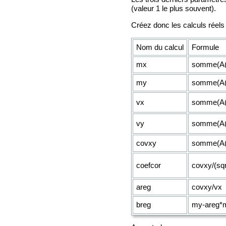
(valeur 1 le plus souvent).
Créez donc les calculs réels 
Nom du calcul
Formule
mx
somme(A(k
my
somme(A(k
vx
somme(A(k
vy
somme(A(k
covxy
somme(A(k
coefcor
covxy/(sqr
areg
covxy/vx
breg
my-areg*