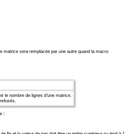
te matrice sera remplacée par une autre quand la macro
nir le nombre de lignes d’une matrice.
refusés.
e :
e fin et la valeur de pas doit être un entier supérieur ou égal à 1