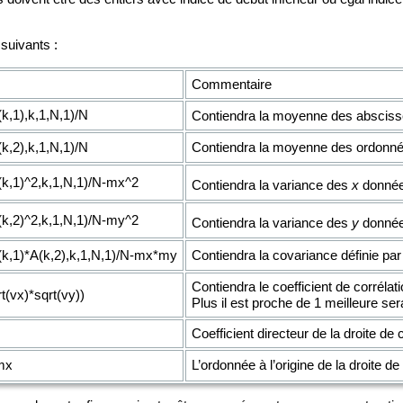
suivants :
Commentaire
,1),k,1,N,1)/N
Contiendra la moyenne des abscis
Contiendra la moyenne des ordonn
,2),k,1,N,1)/N
,1)^2,k,1,N,1)/N-mx^2
Contiendra la variance des
x
donnée
,2)^2,k,1,N,1)/N-my^2
Contiendra la variance des
y
donnée
Contiendra la covariance définie par
,1)*A(k,2),k,1,N,1)/N-mx*my
Contiendra le coefficient de corrélati
t(vx)*sqrt(vy))
Plus il est proche de 1 meilleure sera
Coefficient directeur de la droite de c
L’ordonnée à l’origine de la droite 
mx