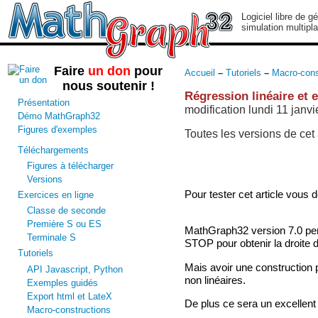
Logiciel libre de g
simulation multipl
Faire
un don
pour
Accueil
–
Tutoriels
–
Macro-cons
nous soutenir !
Régression linéaire et 
Présentation
modification lundi 11 janvi
Démo MathGraph32
Figures d'exemples
Toutes les versions de cet 
Téléchargements
Figures à télécharger
Versions
Pour tester cet article vous 
Exercices en ligne
Classe de seconde
Première S ou ES
MathGraph32 version 7.0 perm
Terminale S
STOP pour obtenir la droite d
Tutoriels
Mais avoir une construction p
API Javascript, Python
non linéaires.
Exemples guidés
Export html et LateX
De plus ce sera un excellen
Macro-constructions