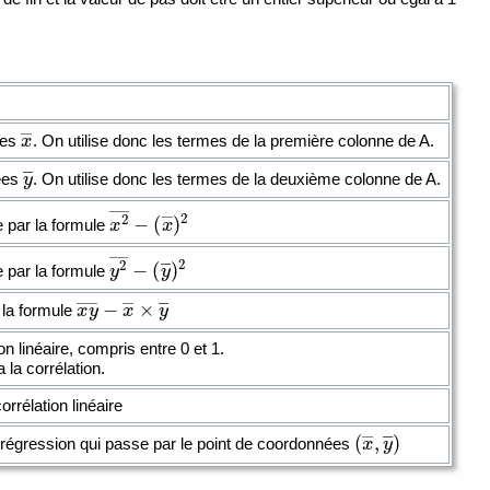
x
―
ses
. On utilise donc les termes de la première colonne de A.
y
―
ées
. On utilise donc les termes de la deuxième colonne de A.
x
(
x
2
―
―
)
−
2
 par la formule
y
(
y
2
―
―
)
−
2
 par la formule
x
y
―
−
x
―
×
y
―
 la formule
on linéaire, compris entre 0 et 1.
 la corrélation.
orrélation linéaire
(
x
―
,
y
―
)
de régression qui passe par le point de coordonnées