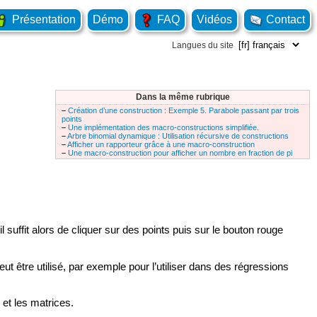
Présentation
Démo
FAQ
Vidéos
Contact
Langues du site
Dans la même rubrique
–
Création d’une construction : Exemple 5. Parabole passant par trois
points
–
Une implémentation des macro-constructions simplifiée.
–
Arbre binomial dynamique : Utilisation récursive de constructions
–
Afficher un rapporteur grâce à une macro-construction
–
Une macro-construction pour afficher un nombre en fraction de pi
 il suffit alors de cliquer sur des points puis sur le bouton rouge
ut être utilisé, par exemple pour l’utiliser dans des régressions
et les matrices.